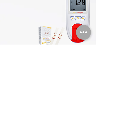
Fasttest Hblyzer está diseñado para ser
utilizado para la determinación cuantitativa de
hemoglobina (Hb) y hematocrito calculado (Hct)
en sangre entera humana capilar y venosa. Este
sistema está diseñado para fuera del cuerpo
(diagnós- tico in vitro uso) mediante examen
físico y por un profesional sanitario en una
situación clínica como la anemia.
Resultados en 15 segundos
10 ul de tamaño de muestra de sangre pequeña
La memoria almacena 1000 lecturas con fecha
y hora. Tres unidades de medición conmutables
Estuche de transporte de lujo
LCD grande
Apagado automático
8 Carga de datos a la PC a través del software