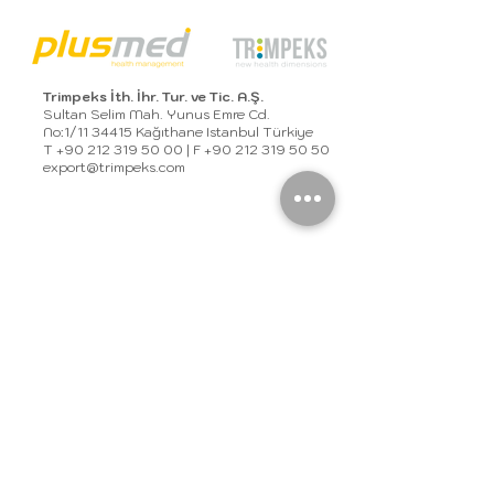
Trimpeks İth. İhr. Tur. ve Tic. A.Ş.
Sultan Selim Mah. Yunus Emre Cd.
No:1/11 34415 Kağıthane Istanbul Türkiye
T
+90 212 319 50 00
| F
+90 212 319 50 50
export@trimpeks.co
m