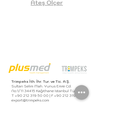
Ateş Ölçer
Trimpeks İth. İhr. Tur. ve Tic. A.Ş.
Sultan Selim Mah. Yunus Emre Cd.
No:1/11 34415 Kağıthane Istanbul Türkiye
T
+90 212 319 50 00
| F
+90 212 319 50 50
export@trimpeks.co
m