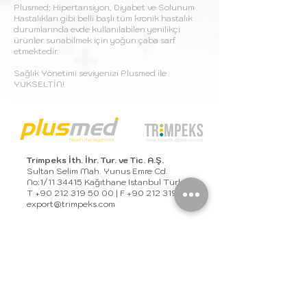
Plusmed; Hipertansiyon, Diyabet ve Solunum
Hastalıkları gibi belli başlı tüm kronik hastalık
durumlarında evde kullanılabilen yenilikçi
ürünler sunabilmek için yoğun çaba sarf
etmektedir.
Sağlık Yönetimi seviyenizi Plusmed ile
YÜKSELTİN!
Trimpeks İth. İhr. Tur. ve Tic. A.Ş.
Sultan Selim Mah. Yunus Emre Cd.
No:1/11 34415 Kağıthane Istanbul Türkiye
T
+90 212 319 50 00
| F
+90 212 319 50 50
export@trimpeks.co
m